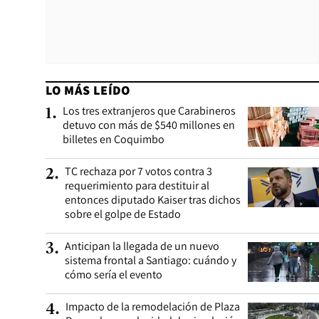
LO MÁS LEÍDO
Los tres extranjeros que Carabineros
1
.
detuvo con más de $540 millones en
billetes en Coquimbo
TC rechaza por 7 votos contra 3
2
.
requerimiento para destituir al
entonces diputado Kaiser tras dichos
sobre el golpe de Estado
Anticipan la llegada de un nuevo
3
.
sistema frontal a Santiago: cuándo y
cómo sería el evento
Impacto de la remodelación de Plaza
4
.