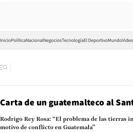
Inicio
Política
Nacional
Negocios
Tecnología
El Deportivo
Mundo
Vide
Carta de un guatemalteco al San
Rodrigo Rey Rosa: “El problema de las tierras i
motivo de conflicto en Guatemala”