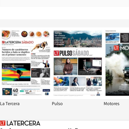
Opens in new window
Opens in ne
La Tercera
Pulso
Motores