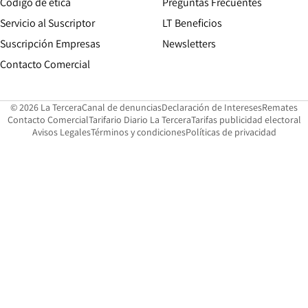
Opens in new window
Código de etica
Preguntas Frecuentes
Servicio al Suscriptor
LT Beneficios
Suscripción Empresas
Newsletters
Opens in new window
Contacto Comercial
Opens in new window
Opens in 
Op
© 2026 La Tercera
Canal de denuncias
Declaración de Intereses
Remates
Opens in new window
Opens in new window
O
Contacto Comercial
Tarifario Diario La Tercera
Tarifas publicidad electoral
Opens in new window
Avisos Legales
Términos y condiciones
Políticas de privacidad