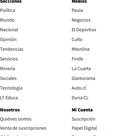
Secciones
Medios
Política
Paula
Mundo
Negocios
Nacional
El Deportivo
Opinión
Culto
Tendencias
Mtonline
Servicios
Finde
Opens in new window
Minería
La Cuarta
Opens in new wind
Sociales
Glamorama
Opens in new window
Tecnología
Auto.cl
Opens in new window
LT Educa
Duna CL
Nosotros
Mi Cuenta
Quiénes somos
Suscripción
Opens in new win
Venta de suscripciones
Papel Digital