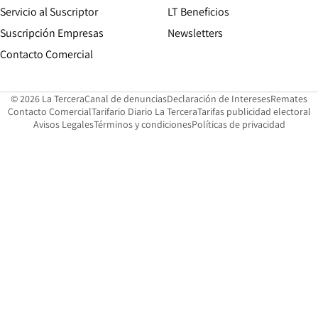
Servicio al Suscriptor
LT Beneficios
Suscripción Empresas
Newsletters
Opens in new window
Contacto Comercial
Opens in new window
Opens in 
Op
© 2026 La Tercera
Canal de denuncias
Declaración de Intereses
Remates
Opens in new window
Opens in new window
O
Contacto Comercial
Tarifario Diario La Tercera
Tarifas publicidad electoral
Opens in new window
Avisos Legales
Términos y condiciones
Políticas de privacidad