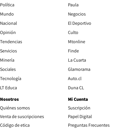
Política
Paula
Mundo
Negocios
Nacional
El Deportivo
Opinión
Culto
Tendencias
Mtonline
Servicios
Finde
Opens in new window
Minería
La Cuarta
Opens in new wind
Sociales
Glamorama
Opens in new window
Tecnología
Auto.cl
Opens in new window
LT Educa
Duna CL
Nosotros
Mi Cuenta
Quiénes somos
Suscripción
Opens in new win
Venta de suscripciones
Papel Digital
Opens in new window
Código de etica
Preguntas Frecuentes