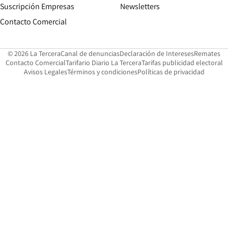
Suscripción Empresas
Newsletters
Opens in new window
Contacto Comercial
Opens in new window
Opens in 
Op
© 2026 La Tercera
Canal de denuncias
Declaración de Intereses
Remates
Opens in new window
Opens in new window
O
Contacto Comercial
Tarifario Diario La Tercera
Tarifas publicidad electoral
Opens in new window
Avisos Legales
Términos y condiciones
Políticas de privacidad