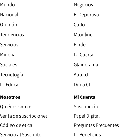
Mundo
Negocios
Nacional
El Deportivo
Opinión
Culto
Tendencias
Mtonline
Servicios
Finde
Opens in new window
Minería
La Cuarta
Opens in new wind
Sociales
Glamorama
Opens in new window
Tecnología
Auto.cl
Opens in new window
LT Educa
Duna CL
Nosotros
Mi Cuenta
Quiénes somos
Suscripción
Opens in new win
Venta de suscripciones
Papel Digital
Opens in new window
Código de etica
Preguntas Frecuentes
Servicio al Suscriptor
LT Beneficios