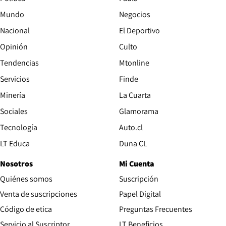
Mundo
Negocios
Nacional
El Deportivo
Opinión
Culto
Tendencias
Mtonline
Servicios
Finde
Opens in new window
Minería
La Cuarta
Opens in new wind
Sociales
Glamorama
Opens in new window
Tecnología
Auto.cl
Opens in new window
LT Educa
Duna CL
Nosotros
Mi Cuenta
Quiénes somos
Suscripción
Opens in new win
Venta de suscripciones
Papel Digital
Opens in new window
Código de etica
Preguntas Frecuentes
Servicio al Suscriptor
LT Beneficios