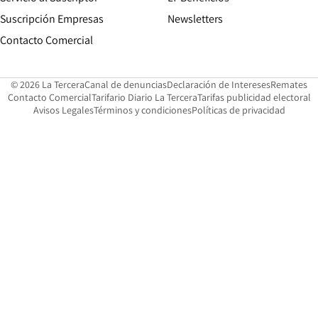
Suscripción Empresas
Newsletters
Opens in new window
Contacto Comercial
Opens in new window
Opens in 
Op
© 2026 La Tercera
Canal de denuncias
Declaración de Intereses
Remates
Opens in new window
Opens in new window
O
Contacto Comercial
Tarifario Diario La Tercera
Tarifas publicidad electoral
Opens in new window
Avisos Legales
Términos y condiciones
Políticas de privacidad