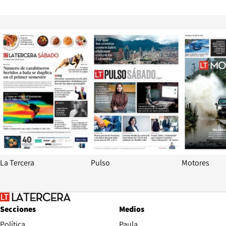
Opens in new window
Opens in ne
La Tercera
Pulso
Motores
Secciones
Medios
Política
Paula