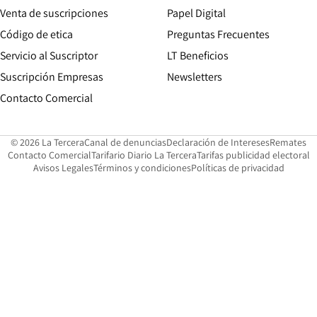
Opens in new win
Venta de suscripciones
Papel Digital
Opens in new window
Código de etica
Preguntas Frecuentes
Servicio al Suscriptor
LT Beneficios
Suscripción Empresas
Newsletters
Opens in new window
Contacto Comercial
Opens in new window
Opens in 
Op
© 2026 La Tercera
Canal de denuncias
Declaración de Intereses
Remates
Opens in new window
Opens in new window
O
Contacto Comercial
Tarifario Diario La Tercera
Tarifas publicidad electoral
Opens in new window
Avisos Legales
Términos y condiciones
Políticas de privacidad