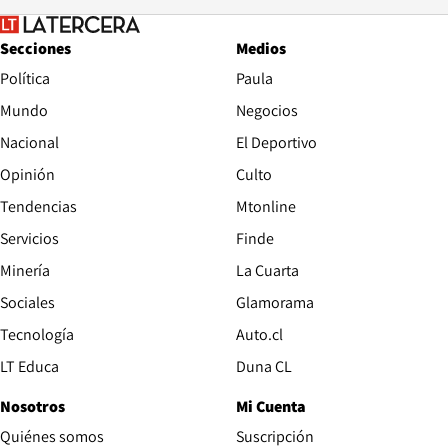
Secciones
Medios
Política
Paula
Mundo
Negocios
Nacional
El Deportivo
Opinión
Culto
Tendencias
Mtonline
Servicios
Finde
Opens in new window
Minería
La Cuarta
Opens in new wind
Sociales
Glamorama
Opens in new window
Tecnología
Auto.cl
Opens in new window
LT Educa
Duna CL
Nosotros
Mi Cuenta
Quiénes somos
Suscripción