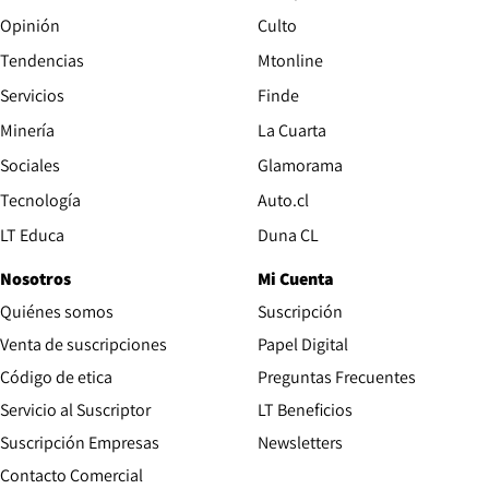
Opinión
Culto
Tendencias
Mtonline
Servicios
Finde
Opens in new window
Minería
La Cuarta
Opens in new wind
Sociales
Glamorama
Opens in new window
Tecnología
Auto.cl
Opens in new window
LT Educa
Duna CL
Nosotros
Mi Cuenta
Quiénes somos
Suscripción
Opens in new win
Venta de suscripciones
Papel Digital
Opens in new window
Código de etica
Preguntas Frecuentes
Servicio al Suscriptor
LT Beneficios
Suscripción Empresas
Newsletters
Opens in new window
Contacto Comercial