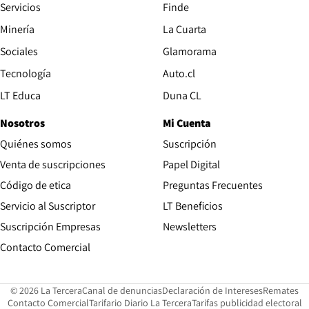
Servicios
Finde
Opens in new window
Minería
La Cuarta
Opens in new wind
Sociales
Glamorama
Opens in new window
Tecnología
Auto.cl
Opens in new window
LT Educa
Duna CL
Nosotros
Mi Cuenta
Quiénes somos
Suscripción
Opens in new win
Venta de suscripciones
Papel Digital
Opens in new window
Código de etica
Preguntas Frecuentes
Servicio al Suscriptor
LT Beneficios
Suscripción Empresas
Newsletters
Opens in new window
Contacto Comercial
Opens in new window
Opens in 
Op
© 2026 La Tercera
Canal de denuncias
Declaración de Intereses
Remates
Opens in new window
Opens in new window
O
Contacto Comercial
Tarifario Diario La Tercera
Tarifas publicidad electoral