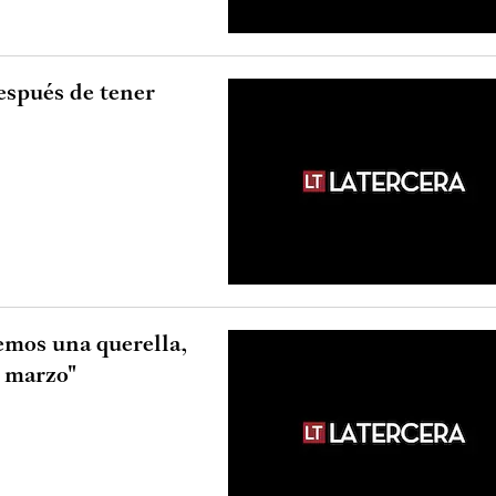
espués de tener
emos una querella,
e marzo"