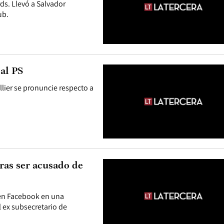
ds. Llevó a Salvador
ub.
 al PS
lier se pronuncie respecto a
ras ser acusado de
 en Facebook en una
 ex subsecretario de