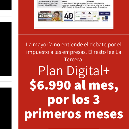
La mayoría no entiende el debate por el
impuesto a las empresas. El resto lee La
Tercera.
Plan Digital+
$6.990 al mes,
por los 3
primeros meses