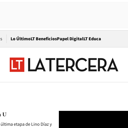
Opens in new window
os
Lo Último
LT Beneficios
Papel Digital
LT Educa
a U
última etapa de Lino Díaz y