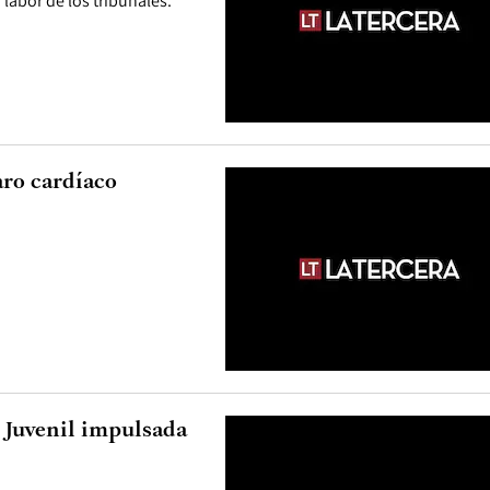
labor de los tribunales.
aro cardíaco
 Juvenil impulsada