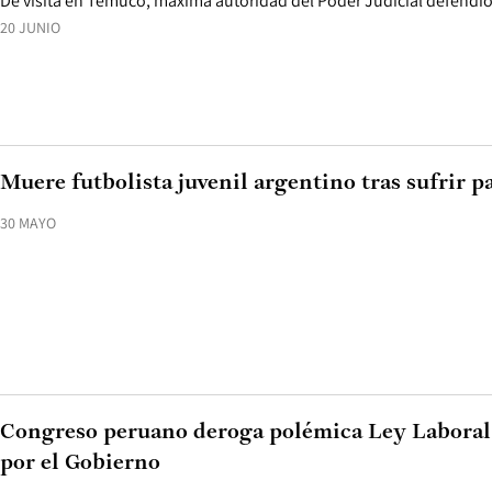
De visita en Temuco, máxima autoridad del Poder Judicial defendió 
20 JUNIO
Muere futbolista juvenil argentino tras sufrir p
30 MAYO
Congreso peruano deroga polémica Ley Laboral
por el Gobierno