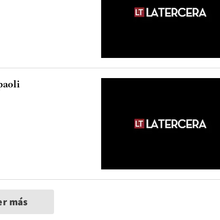
paoli
er más