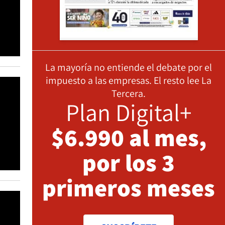
La mayoría no entiende el debate por el
impuesto a las empresas. El resto lee La
Tercera.
Plan Digital+
$6.990 al mes,
por los 3
primeros meses