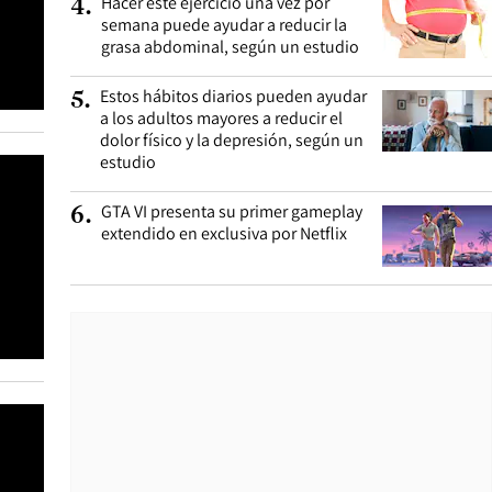
Hacer este ejercicio una vez por
4
.
semana puede ayudar a reducir la
grasa abdominal, según un estudio
Estos hábitos diarios pueden ayudar
5
.
a los adultos mayores a reducir el
dolor físico y la depresión, según un
estudio
GTA VI presenta su primer gameplay
6
.
extendido en exclusiva por Netflix