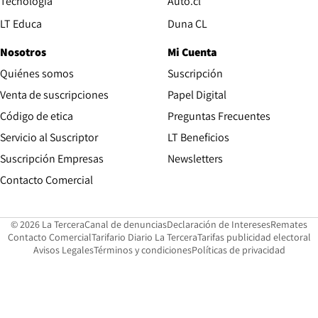
Opens in new window
Tecnología
Auto.cl
Opens in new window
LT Educa
Duna CL
Nosotros
Mi Cuenta
Quiénes somos
Suscripción
Opens in new win
Venta de suscripciones
Papel Digital
Opens in new window
Código de etica
Preguntas Frecuentes
Servicio al Suscriptor
LT Beneficios
Suscripción Empresas
Newsletters
Opens in new window
Contacto Comercial
Opens in new window
Opens in 
Op
© 2026 La Tercera
Canal de denuncias
Declaración de Intereses
Remates
Opens in new window
Opens in new window
O
Contacto Comercial
Tarifario Diario La Tercera
Tarifas publicidad electoral
Opens in new window
Avisos Legales
Términos y condiciones
Políticas de privacidad