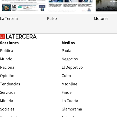
La Tercera
Pulso
Motores
Secciones
Medios
Política
Paula
Mundo
Negocios
Nacional
El Deportivo
Opinión
Culto
Tendencias
Mtonline
Servicios
Finde
Opens in new window
Minería
La Cuarta
Opens in new wind
Sociales
Glamorama