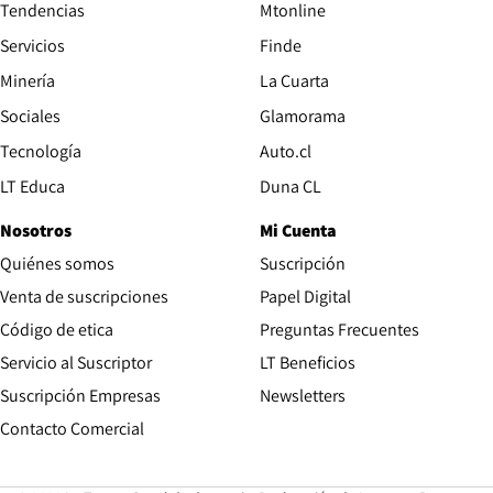
Tendencias
Mtonline
Servicios
Finde
Opens in new window
Minería
La Cuarta
Opens in new wind
Sociales
Glamorama
Opens in new window
Tecnología
Auto.cl
Opens in new window
LT Educa
Duna CL
Nosotros
Mi Cuenta
Quiénes somos
Suscripción
Opens in new win
Venta de suscripciones
Papel Digital
Opens in new window
Código de etica
Preguntas Frecuentes
Servicio al Suscriptor
LT Beneficios
Suscripción Empresas
Newsletters
Opens in new window
Contacto Comercial