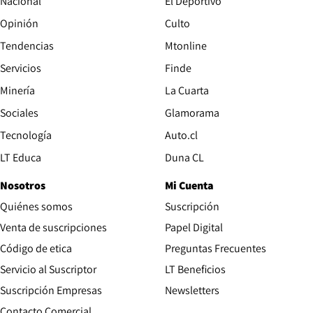
Nacional
El Deportivo
Opinión
Culto
Tendencias
Mtonline
Servicios
Finde
Opens in new window
Minería
La Cuarta
Opens in new wind
Sociales
Glamorama
Opens in new window
Tecnología
Auto.cl
Opens in new window
LT Educa
Duna CL
Nosotros
Mi Cuenta
Quiénes somos
Suscripción
Opens in new win
Venta de suscripciones
Papel Digital
Opens in new window
Código de etica
Preguntas Frecuentes
Servicio al Suscriptor
LT Beneficios
Suscripción Empresas
Newsletters
Opens in new window
Contacto Comercial