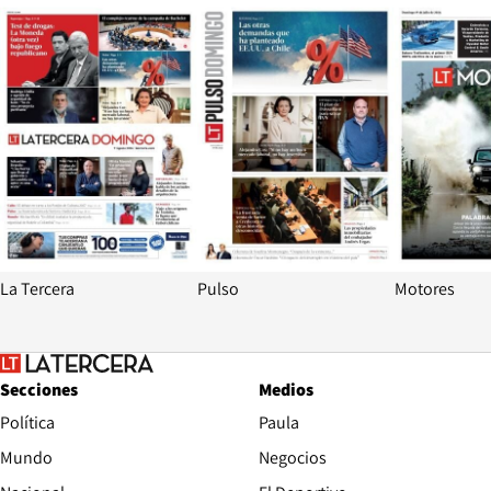
Opens in new window
Opens in ne
La Tercera
Pulso
Motores
Secciones
Medios
Política
Paula
Mundo
Negocios