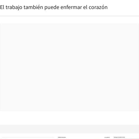
El trabajo también puede enfermar el corazón
Opens in new window
Opens in ne