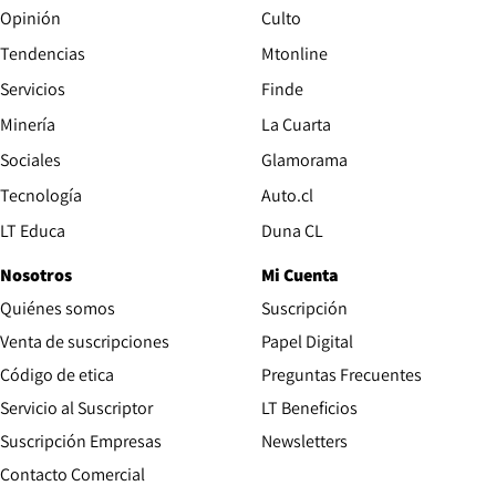
Opinión
Culto
Tendencias
Mtonline
Servicios
Finde
Opens in new window
Minería
La Cuarta
Opens in new wind
Sociales
Glamorama
Opens in new window
Tecnología
Auto.cl
Opens in new window
LT Educa
Duna CL
Nosotros
Mi Cuenta
Quiénes somos
Suscripción
Opens in new win
Venta de suscripciones
Papel Digital
Opens in new window
Código de etica
Preguntas Frecuentes
Servicio al Suscriptor
LT Beneficios
Suscripción Empresas
Newsletters
Opens in new window
Contacto Comercial