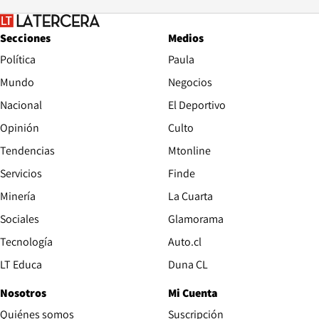
Secciones
Medios
Política
Paula
Mundo
Negocios
Nacional
El Deportivo
Opinión
Culto
Tendencias
Mtonline
Servicios
Finde
Opens in new window
Minería
La Cuarta
Opens in new wind
Sociales
Glamorama
Opens in new window
Tecnología
Auto.cl
Opens in new window
LT Educa
Duna CL
Nosotros
Mi Cuenta
Quiénes somos
Suscripción