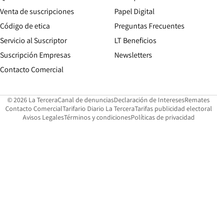
Opens in new win
Venta de suscripciones
Papel Digital
Opens in new window
Código de etica
Preguntas Frecuentes
Servicio al Suscriptor
LT Beneficios
Suscripción Empresas
Newsletters
Opens in new window
Contacto Comercial
Opens in new window
Opens in 
Op
© 2026 La Tercera
Canal de denuncias
Declaración de Intereses
Remates
Opens in new window
Opens in new window
O
Contacto Comercial
Tarifario Diario La Tercera
Tarifas publicidad electoral
Opens in new window
Avisos Legales
Términos y condiciones
Políticas de privacidad