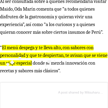
Al ser consultada sobre a quiénes recomendaría visitar
Maido, Oda Marín comenta que “a todos quienes
disfruten de la gastronomía y quieran vivir una
experiencia”, así como “a los curiosos y a quienes
quieran conocer más sobre ciertos insumos de Perú”.
“
El menú despega y te lleva alto, con sabores con
personalidad y que te despiertan, te avisan que se viene
un viaje especial
donde se mezcla innovación con
recetas y sabores más clásicos”.
A post shared by Mitsuharu Tsumura “Micha” (@mitsuharu_maido)