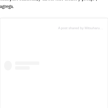
agrega.
A post shared by Mitsuharu Tsumura “Micha” (@mitsuharu_maido)