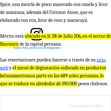
Spice, una mezcla de pisco macerado con canela y licor
de manzana; además del Coconut Anise, que es
elaborado con ron, licor de coco y maracuyá.
Mérito está
ubicado en Jr. 28 de Julio 206, en el sector de
Barranco
de la capital peruana.
View this post on Instagram
Las reservaciones pueden hacerse a través de su
sitio
web
y
el menú de degustación enfocado en productos
latinoamericanos parte en los 689 soles peruanos, lo
que se traduce en alrededor de 190.000
pesos chilenos.
A post shared by Mérito (@meritorest)