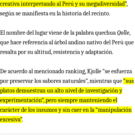
creativa interpretando al Perú y su megadiversidad”
,
según se manifiesta en la historia del recinto.
El nombre del lugar viene de la palabra quechua
Qolle
,
que hace referencia al árbol andino nativo del Perú que
resalta por su altitud, resistencia y adaptación.
De acuerdo al mencionado ranking, Kjolle “se esfuerza
por preservar los sabores naturales”, mientras que
“sus
platos demuestran un alto nivel de investigación y
experimentación”, pero siempre manteniendo el
carácter de los insumos y sin caer en la “manipulación
excesiva”
.