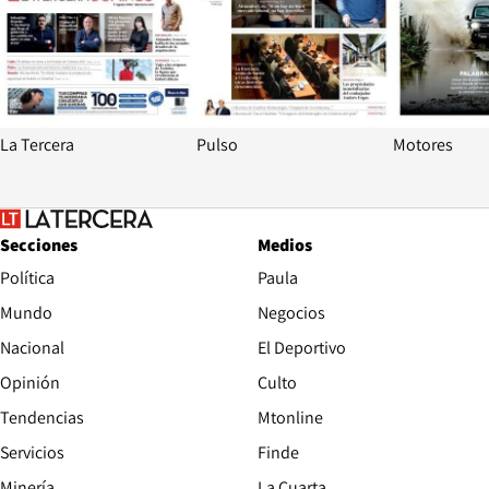
La Tercera
Pulso
Motores
Secciones
Medios
Política
Paula
Mundo
Negocios
Nacional
El Deportivo
Opinión
Culto
Tendencias
Mtonline
Servicios
Finde
Opens in new window
Minería
La Cuarta