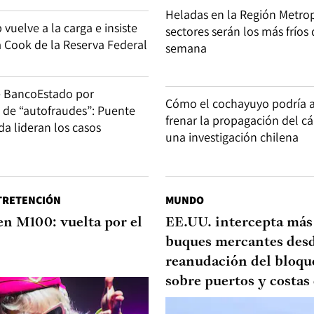
Heladas en la Región Metrop
uelve a la carga e insiste
sectores serán los más fríos 
a Cook de la Reserva Federal
semana
e BancoEstado por
Cómo el cochayuyo podría 
d de “autofraudes”: Puente
frenar la propagación del c
ida lideran los casos
una investigación chilena
TRETENCIÓN
MUNDO
en M100: vuelta por el
EE.UU. intercepta más
buques mercantes desd
reanudación del bloqu
sobre puertos y costas