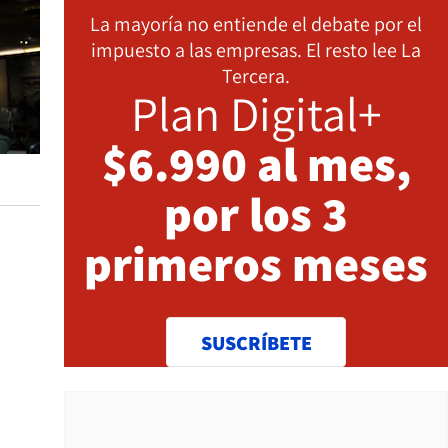
La mayoría no entiende el debate por el
impuesto a las empresas. El resto lee La
Tercera.
Plan Digital+
$6.990 al mes,
por los 3
primeros meses
SUSCRÍBETE