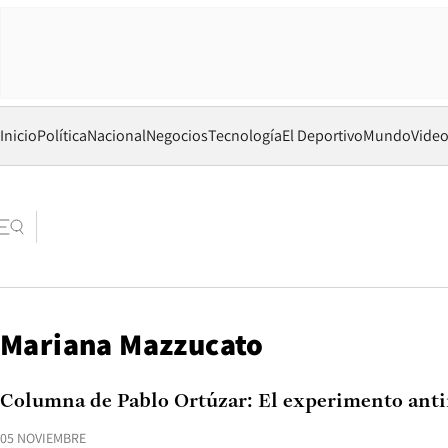
Inicio
Política
Nacional
Negocios
Tecnología
El Deportivo
Mundo
Vide
Mariana Mazzucato
Columna de Pablo Ortúzar: El experimento anti
05 NOVIEMBRE