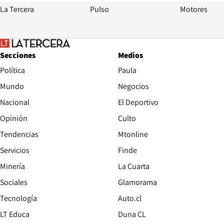
La Tercera
Pulso
Motores
Secciones
Medios
Política
Paula
Mundo
Negocios
Nacional
El Deportivo
Opinión
Culto
Tendencias
Mtonline
Servicios
Finde
Opens in new window
Minería
La Cuarta
Opens in new wind
Sociales
Glamorama
Opens in new window
Tecnología
Auto.cl
Opens in new window
LT Educa
Duna CL