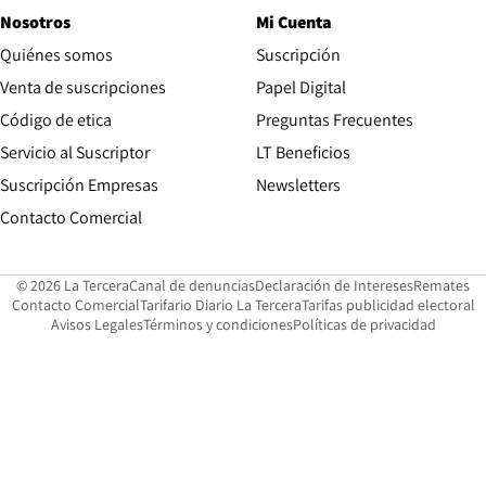
Nosotros
Mi Cuenta
Quiénes somos
Suscripción
Opens in new win
Venta de suscripciones
Papel Digital
Opens in new window
Código de etica
Preguntas Frecuentes
Servicio al Suscriptor
LT Beneficios
Suscripción Empresas
Newsletters
Opens in new window
Contacto Comercial
Opens in new window
Opens in 
Op
© 2026 La Tercera
Canal de denuncias
Declaración de Intereses
Remates
Opens in new window
Opens in new window
O
Contacto Comercial
Tarifario Diario La Tercera
Tarifas publicidad electoral
Opens in new window
Avisos Legales
Términos y condiciones
Políticas de privacidad