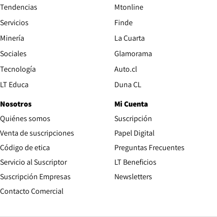
Tendencias
Mtonline
Servicios
Finde
Opens in new window
Minería
La Cuarta
Opens in new wind
Sociales
Glamorama
Opens in new window
Tecnología
Auto.cl
Opens in new window
LT Educa
Duna CL
Nosotros
Mi Cuenta
Quiénes somos
Suscripción
Opens in new win
Venta de suscripciones
Papel Digital
Opens in new window
Código de etica
Preguntas Frecuentes
Servicio al Suscriptor
LT Beneficios
Suscripción Empresas
Newsletters
Opens in new window
Contacto Comercial