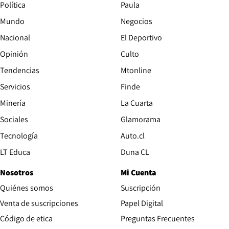
Política
Paula
Mundo
Negocios
Nacional
El Deportivo
Opinión
Culto
Tendencias
Mtonline
Servicios
Finde
Opens in new window
Minería
La Cuarta
Opens in new wind
Sociales
Glamorama
Opens in new window
Tecnología
Auto.cl
Opens in new window
LT Educa
Duna CL
Nosotros
Mi Cuenta
Quiénes somos
Suscripción
Opens in new win
Venta de suscripciones
Papel Digital
Opens in new window
Código de etica
Preguntas Frecuentes