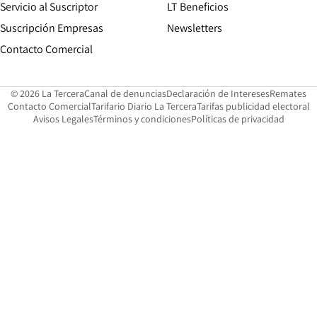
Servicio al Suscriptor
LT Beneficios
Suscripción Empresas
Newsletters
Opens in new window
Contacto Comercial
Opens in new window
Opens in 
Op
© 2026 La Tercera
Canal de denuncias
Declaración de Intereses
Remates
Opens in new window
Opens in new window
O
Contacto Comercial
Tarifario Diario La Tercera
Tarifas publicidad electoral
Opens in new window
Avisos Legales
Términos y condiciones
Políticas de privacidad