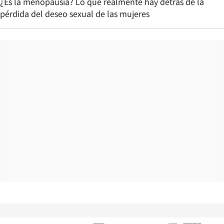
¿Es la menopausia? Lo que realmente hay detrás de la
pérdida del deseo sexual de las mujeres
Opens in new window
Opens in ne