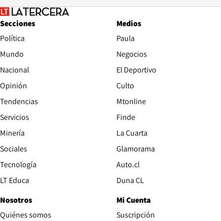
Secciones
Medios
Política
Paula
Mundo
Negocios
Nacional
El Deportivo
Opinión
Culto
Tendencias
Mtonline
Servicios
Finde
Opens in new window
Minería
La Cuarta
Opens in new wind
Sociales
Glamorama
Opens in new window
Tecnología
Auto.cl
Opens in new window
LT Educa
Duna CL
Nosotros
Mi Cuenta
Quiénes somos
Suscripción