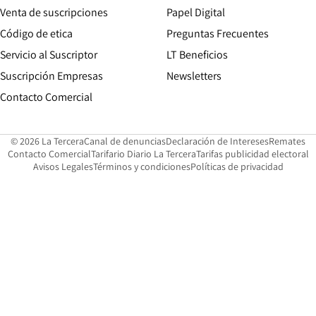
Opens in new win
Venta de suscripciones
Papel Digital
Opens in new window
Código de etica
Preguntas Frecuentes
Servicio al Suscriptor
LT Beneficios
Suscripción Empresas
Newsletters
Opens in new window
Contacto Comercial
Opens in new window
Opens in 
Op
© 2026 La Tercera
Canal de denuncias
Declaración de Intereses
Remates
Opens in new window
Opens in new window
O
Contacto Comercial
Tarifario Diario La Tercera
Tarifas publicidad electoral
Opens in new window
Avisos Legales
Términos y condiciones
Políticas de privacidad