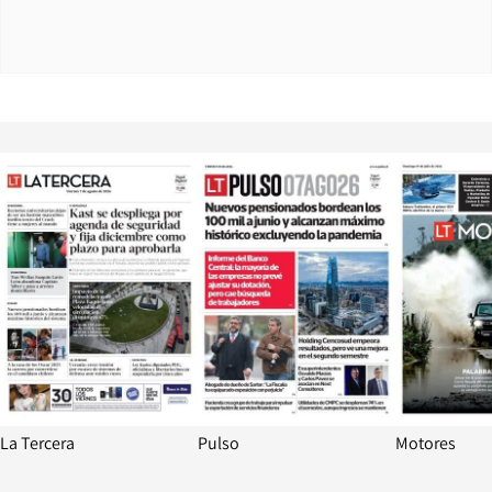
Opens in new window
Opens in ne
La Tercera
Pulso
Motores