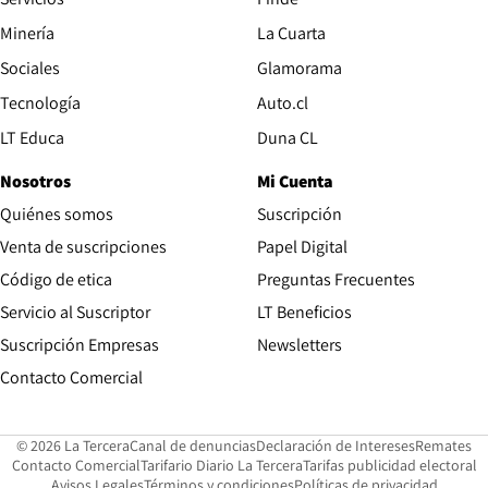
Opens in new window
Minería
La Cuarta
Opens in new wind
Sociales
Glamorama
Opens in new window
Tecnología
Auto.cl
Opens in new window
LT Educa
Duna CL
Nosotros
Mi Cuenta
Quiénes somos
Suscripción
Opens in new win
Venta de suscripciones
Papel Digital
Opens in new window
Código de etica
Preguntas Frecuentes
Servicio al Suscriptor
LT Beneficios
Suscripción Empresas
Newsletters
Opens in new window
Contacto Comercial
Opens in new window
Opens in 
Op
© 2026 La Tercera
Canal de denuncias
Declaración de Intereses
Remates
Opens in new window
Opens in new window
O
Contacto Comercial
Tarifario Diario La Tercera
Tarifas publicidad electoral
Opens in new window
Avisos Legales
Términos y condiciones
Políticas de privacidad