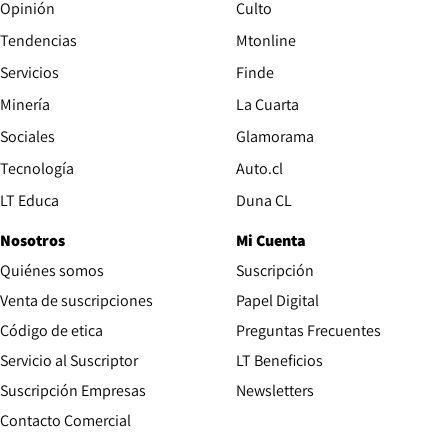
Opinión
Culto
Tendencias
Mtonline
Servicios
Finde
Opens in new window
Minería
La Cuarta
Opens in new wind
Sociales
Glamorama
Opens in new window
Tecnología
Auto.cl
Opens in new window
LT Educa
Duna CL
Nosotros
Mi Cuenta
Quiénes somos
Suscripción
Opens in new win
Venta de suscripciones
Papel Digital
Opens in new window
Código de etica
Preguntas Frecuentes
Servicio al Suscriptor
LT Beneficios
Suscripción Empresas
Newsletters
Opens in new window
Contacto Comercial