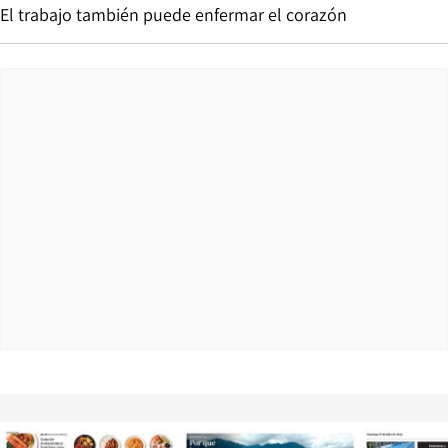
El trabajo también puede enfermar el corazón
Opens in new window
Opens in ne