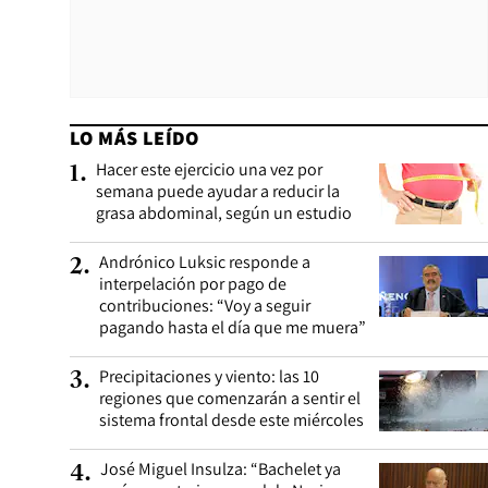
LO MÁS LEÍDO
Hacer este ejercicio una vez por
1
.
semana puede ayudar a reducir la
grasa abdominal, según un estudio
Andrónico Luksic responde a
2
.
interpelación por pago de
contribuciones: “Voy a seguir
pagando hasta el día que me muera”
Precipitaciones y viento: las 10
3
.
regiones que comenzarán a sentir el
sistema frontal desde este miércoles
José Miguel Insulza: “Bachelet ya
4
.