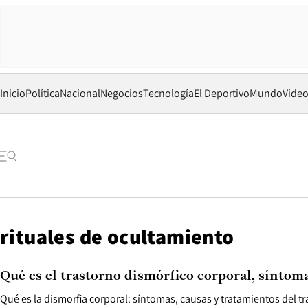
Inicio
Política
Nacional
Negocios
Tecnología
El Deportivo
Mundo
Vide
rituales de ocultamiento
Qué es el trastorno dismórfico corporal, síntom
Qué es la dismorfia corporal: síntomas, causas y tratamientos del tr