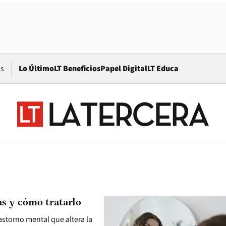
Opens in new window
os
Lo Último
LT Beneficios
Papel Digital
LT Educa
as y cómo tratarlo
astorno mental que altera la