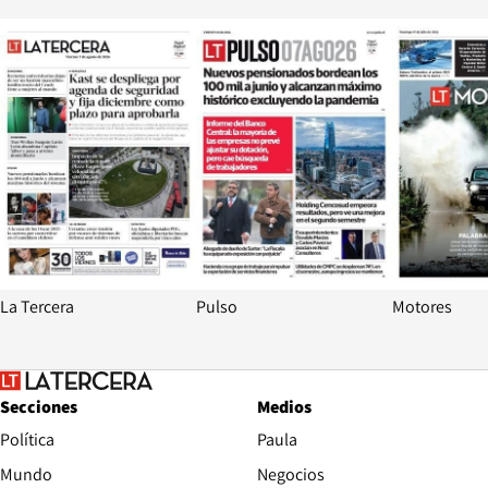
Opens in new window
Opens in ne
La Tercera
Pulso
Motores
Secciones
Medios
Política
Paula
Mundo
Negocios