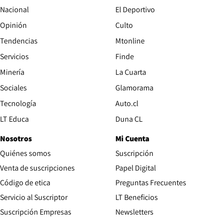
Nacional
El Deportivo
Opinión
Culto
Tendencias
Mtonline
Servicios
Finde
Opens in new window
Minería
La Cuarta
Opens in new wind
Sociales
Glamorama
Opens in new window
Tecnología
Auto.cl
Opens in new window
LT Educa
Duna CL
Nosotros
Mi Cuenta
Quiénes somos
Suscripción
Opens in new win
Venta de suscripciones
Papel Digital
Opens in new window
Código de etica
Preguntas Frecuentes
Servicio al Suscriptor
LT Beneficios
Suscripción Empresas
Newsletters