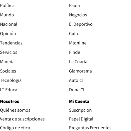
Política
Paula
Mundo
Negocios
Nacional
El Deportivo
Opinión
Culto
Tendencias
Mtonline
Servicios
Finde
Opens in new window
Minería
La Cuarta
Opens in new wind
Sociales
Glamorama
Opens in new window
Tecnología
Auto.cl
Opens in new window
LT Educa
Duna CL
Nosotros
Mi Cuenta
Quiénes somos
Suscripción
Opens in new win
Venta de suscripciones
Papel Digital
Opens in new window
Código de etica
Preguntas Frecuentes