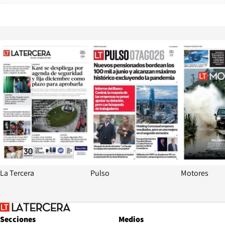
Opens in new window
Opens in ne
La Tercera
Pulso
Motores
Secciones
Medios