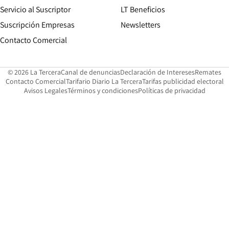
Servicio al Suscriptor
LT Beneficios
Suscripción Empresas
Newsletters
Opens in new window
Contacto Comercial
Opens in new window
Opens in 
Op
© 2026 La Tercera
Canal de denuncias
Declaración de Intereses
Remates
Opens in new window
Opens in new window
O
Contacto Comercial
Tarifario Diario La Tercera
Tarifas publicidad electoral
Opens in new window
Avisos Legales
Términos y condiciones
Políticas de privacidad