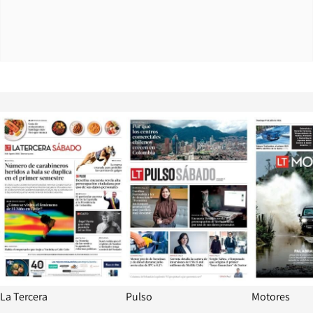
Opens in new window
Opens in ne
La Tercera
Pulso
Motores