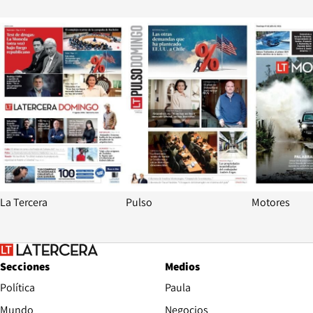
Opens in new window
Opens in ne
La Tercera
Pulso
Motores
Secciones
Medios
Política
Paula
Mundo
Negocios