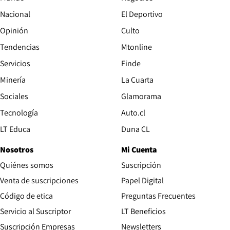
Nacional
El Deportivo
Opinión
Culto
Tendencias
Mtonline
Servicios
Finde
Opens in new window
Minería
La Cuarta
Opens in new wind
Sociales
Glamorama
Opens in new window
Tecnología
Auto.cl
Opens in new window
LT Educa
Duna CL
Nosotros
Mi Cuenta
Quiénes somos
Suscripción
Opens in new win
Venta de suscripciones
Papel Digital
Opens in new window
Código de etica
Preguntas Frecuentes
Servicio al Suscriptor
LT Beneficios
Suscripción Empresas
Newsletters