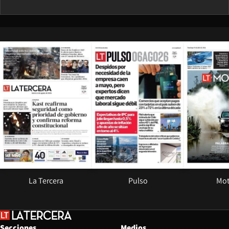
Opens in new window
Opens in ne
La Tercera
Pulso
Mot
Secciones
Medios