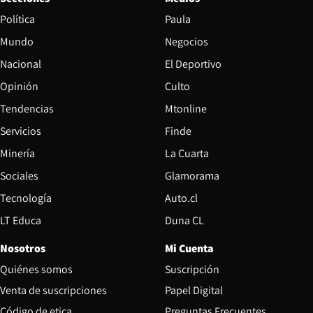
Política
Paula
Mundo
Negocios
Nacional
El Deportivo
Opinión
Culto
Tendencias
Mtonline
Servicios
Finde
Opens in new window
Minería
La Cuarta
Opens in new wind
Sociales
Glamorama
Opens in new window
Tecnología
Auto.cl
Opens in new window
LT Educa
Duna CL
Nosotros
Mi Cuenta
Quiénes somos
Suscripción
Opens in new win
Venta de suscripciones
Papel Digital
Opens in new window
Código de etica
Preguntas Frecuentes