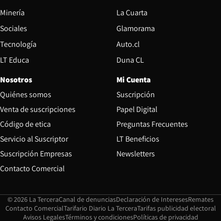
Opens in new window
Minería
La Cuarta
Opens in new wind
Sociales
Glamorama
Opens in new window
Tecnología
Auto.cl
Opens in new window
LT Educa
Duna CL
Nosotros
Mi Cuenta
Quiénes somos
Suscripción
Opens in new win
Venta de suscripciones
Papel Digital
Opens in new window
Código de etica
Preguntas Frecuentes
Servicio al Suscriptor
LT Beneficios
Suscripción Empresas
Newsletters
Opens in new window
Contacto Comercial
Opens in new window
Opens in 
Op
© 2026 La Tercera
Canal de denuncias
Declaración de Intereses
Remates
Opens in new window
Opens in new window
O
Contacto Comercial
Tarifario Diario La Tercera
Tarifas publicidad electoral
Opens in new window
Avisos Legales
Términos y condiciones
Políticas de privacidad