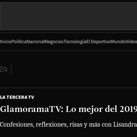
Inicio
Política
Nacional
Negocios
Tecnología
El Deportivo
Mundo
Vide
LA TERCERA TV
GlamoramaTV: Lo mejor del 201
Confesiones, reflexiones, risas y más con Lisandr