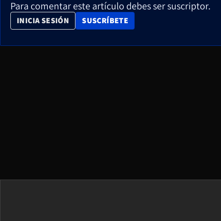
Para comentar este artículo debes ser suscriptor.
OPENS IN NEW WINDOW
INICIA SESIÓN
SUSCRÍBETE