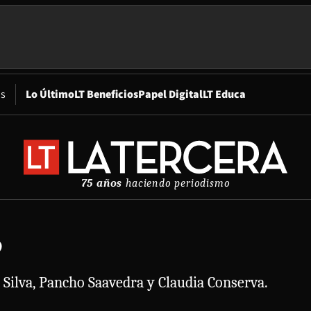
Opens in new window
os
Lo Último
LT Beneficios
Papel Digital
LT Educa
75 años
haciendo periodismo
9
a Silva, Pancho Saavedra y Claudia Conserva.