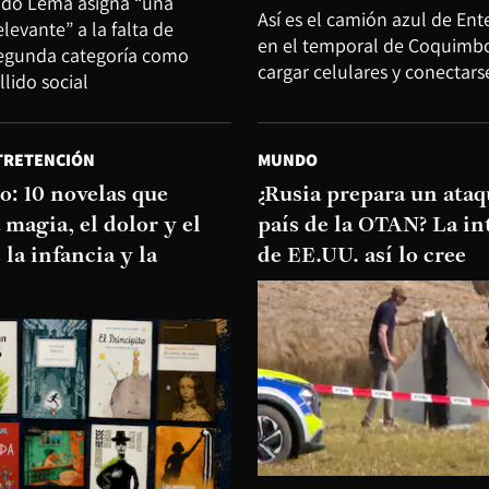
ldo Lema asigna “una
Así es el camión azul de En
levante” a la falta de
en el temporal de Coquimbo
segunda categoría como
cargar celulares y conectars
llido social
TRETENCIÓN
MUNDO
o: 10 novelas que
¿Rusia prepara un ataq
 magia, el dolor y el
país de la OTAN? La in
la infancia y la
de EE.UU. así lo cree