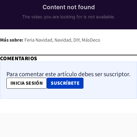
Más sobre:
Feria Navidad
Navidad
DIY
MásDeco
COMENTARIOS
Para comentar este artículo debes ser suscriptor.
OPENS IN NEW WINDOW
INICIA SESIÓN
SUSCRÍBETE