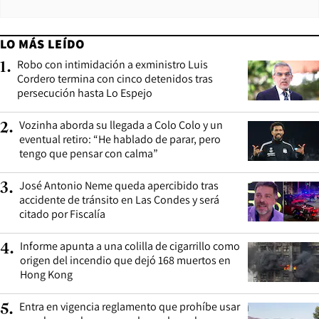
LO MÁS LEÍDO
Robo con intimidación a exministro Luis
1
.
Cordero termina con cinco detenidos tras
persecución hasta Lo Espejo
Vozinha aborda su llegada a Colo Colo y un
2
.
eventual retiro: “He hablado de parar, pero
tengo que pensar con calma”
José Antonio Neme queda apercibido tras
3
.
accidente de tránsito en Las Condes y será
citado por Fiscalía
Informe apunta a una colilla de cigarrillo como
4
.
origen del incendio que dejó 168 muertos en
Hong Kong
Entra en vigencia reglamento que prohíbe usar
5
.