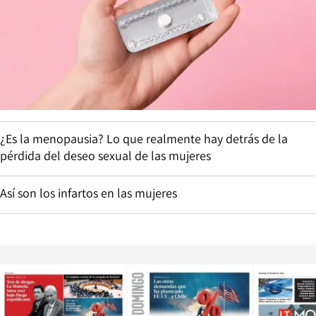
¿Es la menopausia? Lo que realmente hay detrás de la
pérdida del deseo sexual de las mujeres
Así son los infartos en las mujeres
Opens in new window
Opens in ne