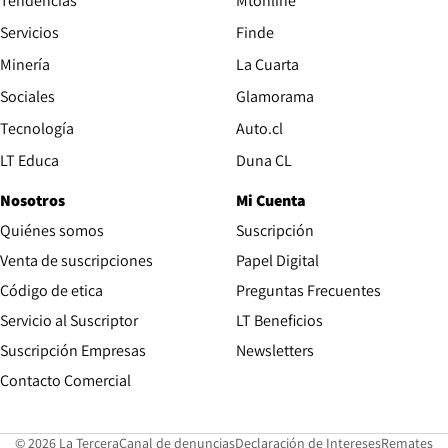
Tendencias
Mtonline
Servicios
Finde
Opens in new window
Minería
La Cuarta
Opens in new wind
Sociales
Glamorama
Opens in new window
Tecnología
Auto.cl
Opens in new window
LT Educa
Duna CL
Nosotros
Mi Cuenta
Quiénes somos
Suscripción
Opens in new win
Venta de suscripciones
Papel Digital
Opens in new window
Código de etica
Preguntas Frecuentes
Servicio al Suscriptor
LT Beneficios
Suscripción Empresas
Newsletters
Opens in new window
Contacto Comercial
Opens in new window
Opens in 
Op
© 2026 La Tercera
Canal de denuncias
Declaración de Intereses
Remates