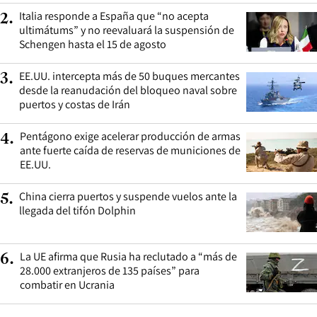
Italia responde a España que “no acepta
2
.
ultimátums” y no reevaluará la suspensión de
Schengen hasta el 15 de agosto
EE.UU. intercepta más de 50 buques mercantes
3
.
desde la reanudación del bloqueo naval sobre
puertos y costas de Irán
Pentágono exige acelerar producción de armas
4
.
ante fuerte caída de reservas de municiones de
EE.UU.
China cierra puertos y suspende vuelos ante la
5
.
llegada del tifón Dolphin
La UE afirma que Rusia ha reclutado a “más de
6
.
28.000 extranjeros de 135 países” para
combatir en Ucrania