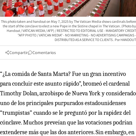
This photo taken and handout on May 7, 2025 by The Vatican Media shows cardinals before
the start of the conclave to elect a new Pope in the Sistine chapel in The Vatican. (Photo by
Handout / VATICAN MEDIA / AFP) / RESTRICTED TO EDITORIAL USE - MANDATORY CREDIT
"AFP PHOTO / VATICAN MEDIA" - NO MARKETING - NO ADVERTISING CAMPAIGNS -
DISTRIBUTED AS A SERVICE TO CLIENTS
HANDOUT
Compartir
Comentarios
“¿La comida de Santa Marta? Fue un gran incentivo
para concluir este asunto rápido”, bromeó el cardenal
Timothy Dolan, arzobispo de Nueva York y considerado
uno de los principales purpurados estadounidenses
“trumpistas” cuando se le preguntó por la rapidez del
cónclave. Muchos preveían que las votaciones podrían
extenderse más que las dos anteriores. Sin embargo, en