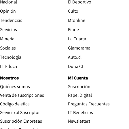
Nacional
El Deportivo
Opinión
Culto
Tendencias
Mtonline
Servicios
Finde
Opens in new window
Minería
La Cuarta
Opens in new wind
Sociales
Glamorama
Opens in new window
Tecnología
Auto.cl
Opens in new window
LT Educa
Duna CL
Nosotros
Mi Cuenta
Quiénes somos
Suscripción
Opens in new win
Venta de suscripciones
Papel Digital
Opens in new window
Código de etica
Preguntas Frecuentes
Servicio al Suscriptor
LT Beneficios
Suscripción Empresas
Newsletters