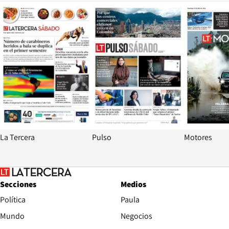
Opens in new window
Opens in ne
La Tercera
Pulso
Motores
Secciones
Medios
Política
Paula
Mundo
Negocios