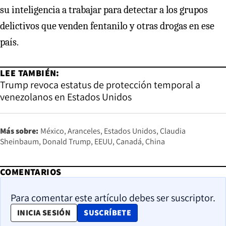
su inteligencia a trabajar para detectar a los grupos
delictivos que venden fentanilo y otras drogas en ese
país.
LEE TAMBIÉN:
Trump revoca estatus de protección temporal a
venezolanos en Estados Unidos
Más sobre:
México
Aranceles
Estados Unidos
Claudia
Sheinbaum
Donald Trump
EEUU
Canadá
China
COMENTARIOS
Para comentar este artículo debes ser suscriptor.
OPENS IN NEW WINDOW
INICIA SESIÓN
SUSCRÍBETE