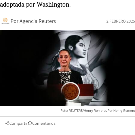
adoptada por Washington.
Por
Agencia Reuters
2 FEBRERO 2025
Foto: REUTERS/Henry Romero
Henry Romero
Compartir
Comentarios