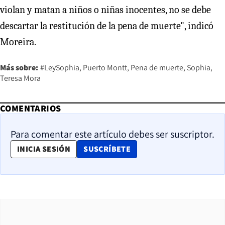
violan y matan a niños o niñas inocentes, no se debe
descartar la restitución de la pena de muerte", indicó
Moreira.
Más sobre:
#LeySophia
Puerto Montt
Pena de muerte
Sophia
Teresa Mora
COMENTARIOS
Para comentar este artículo debes ser suscriptor.
OPENS IN NEW WINDOW
INICIA SESIÓN
SUSCRÍBETE