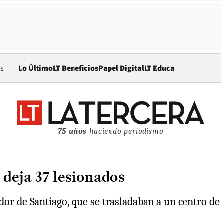
Opens in new window
os
Lo Último
LT Beneficios
Papel Digital
LT Educa
75 años
haciendo periodismo
deja 37 lesionados
ador de Santiago, que se trasladaban a un centro d