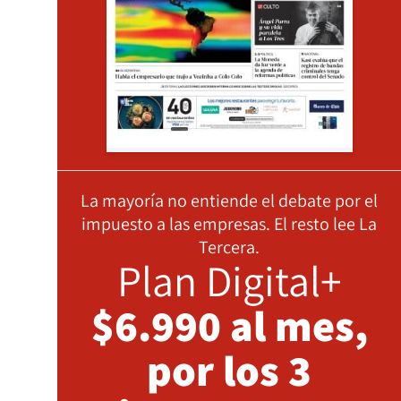
La mayoría no entiende el debate por el
impuesto a las empresas. El resto lee La
Tercera.
Plan Digital+
$6.990 al mes,
por los 3