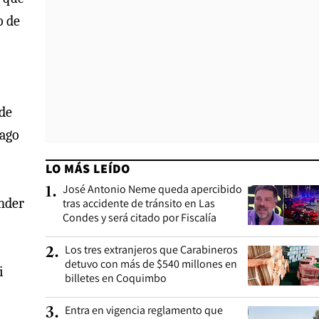
o de
 de
iago
LO MÁS LEÍDO
José Antonio Neme queda apercibido
1
.
ender
tras accidente de tránsito en Las
Condes y será citado por Fiscalía
Los tres extranjeros que Carabineros
2
.
detuvo con más de $540 millones en
i
billetes en Coquimbo
Entra en vigencia reglamento que
3
.