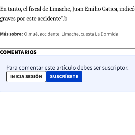
En tanto, el fiscal de Limache, Juan Emilio Gatica, indicó
graves por este accidente".b
Más sobre:
Olmué
accidente
Limache
cuesta La Dormida
COMENTARIOS
Para comentar este artículo debes ser suscriptor.
OPENS IN NEW WINDOW
INICIA SESIÓN
SUSCRÍBETE