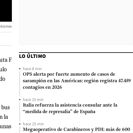
nfo5chile
LO ÚLTIMO
uta F
hace 8 min
ulo
OPS alerta por fuerte aumento de casos de
ado
sarampión en las Américas: región registra 47.459
contagios en 2026
hace 15 min
Italia refuerza la asistencia consular ante la
l bus
“medida de represalia” de España
n la
hace 25 min
gunas
Megaoperativo de Carabineros y PDI: más de 600