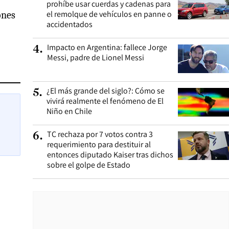
prohíbe usar cuerdas y cadenas para
el remolque de vehículos en panne o
ones
accidentados
Impacto en Argentina: fallece Jorge
4
.
Messi, padre de Lionel Messi
¿El más grande del siglo?: Cómo se
5
.
vivirá realmente el fenómeno de El
Niño en Chile
TC rechaza por 7 votos contra 3
6
.
requerimiento para destituir al
entonces diputado Kaiser tras dichos
sobre el golpe de Estado