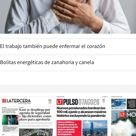
El trabajo también puede enfermar el corazón
Bolitas energéticas de zanahoria y canela
Opens in new window
Opens in ne