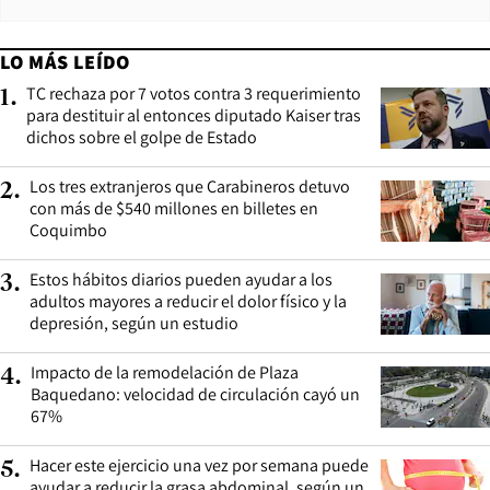
LO MÁS LEÍDO
TC rechaza por 7 votos contra 3 requerimiento
1
.
para destituir al entonces diputado Kaiser tras
dichos sobre el golpe de Estado
Los tres extranjeros que Carabineros detuvo
2
.
con más de $540 millones en billetes en
Coquimbo
Estos hábitos diarios pueden ayudar a los
3
.
adultos mayores a reducir el dolor físico y la
depresión, según un estudio
Impacto de la remodelación de Plaza
4
.
Baquedano: velocidad de circulación cayó un
67%
Hacer este ejercicio una vez por semana puede
5
.
ayudar a reducir la grasa abdominal, según un