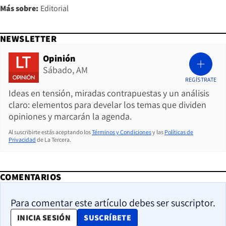
Más sobre:
Editorial
NEWSLETTER
Opinión
Sábado, AM
REGÍSTRATE
Ideas en tensión, miradas contrapuestas y un análisis
claro: elementos para develar los temas que dividen
opiniones y marcarán la agenda.
Al suscribirte estás aceptando los
Términos y Condiciones
y las
Políticas de
Privacidad
de La Tercera.
COMENTARIOS
Para comentar este artículo debes ser suscriptor.
OPENS IN NEW WINDOW
INICIA SESIÓN
SUSCRÍBETE