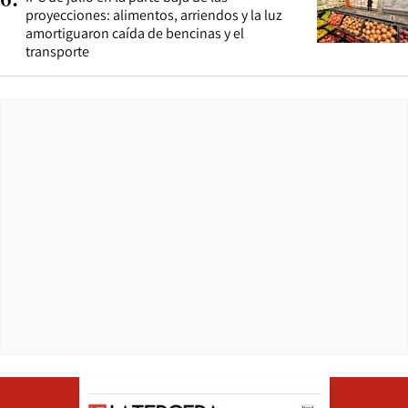
6
.
proyecciones: alimentos, arriendos y la luz
amortiguaron caída de bencinas y el
transporte
Opens in ne