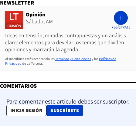
NEWSLETTER
Opinión
Sábado, AM
REGÍSTRATE
Ideas en tensión, miradas contrapuestas y un análisis
claro: elementos para develar los temas que dividen
opiniones y marcarán la agenda.
Al suscribirte estás aceptando los
Términos y Condiciones
y las
Políticas de
Privacidad
de La Tercera.
COMENTARIOS
Para comentar este artículo debes ser suscriptor.
OPENS IN NEW WINDOW
INICIA SESIÓN
SUSCRÍBETE