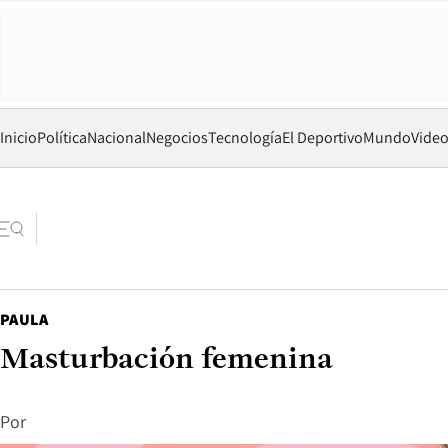
Inicio
Política
Nacional
Negocios
Tecnología
El Deportivo
Mundo
Vide
PAULA
Masturbación femenina
Por