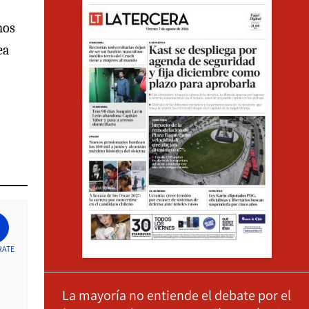
mos
ea
RATE
La mayoría no entiende el debate por el