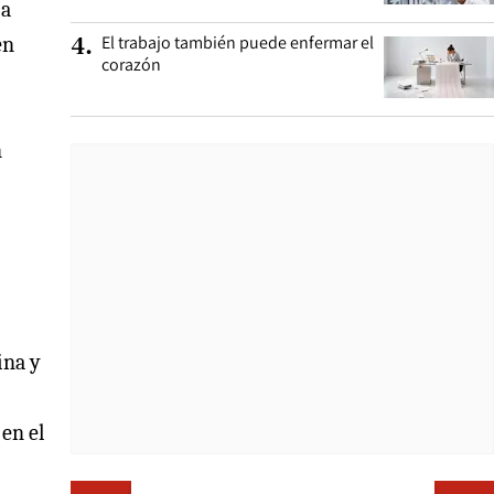
 a
El trabajo también puede enfermar el
en
4
.
corazón
n
ina y
 en el
Opens i