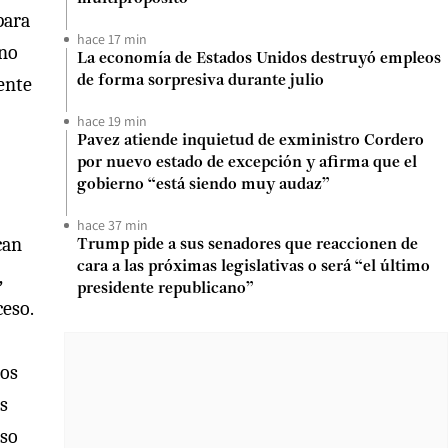
para
hace 17 min
 no
La economía de Estados Unidos destruyó empleos
ente
de forma sorpresiva durante julio
hace 19 min
Pavez atiende inquietud de exministro Cordero
por nuevo estado de excepción y afirma que el
gobierno “está siendo muy audaz”
hace 37 min
can
Trump pide a sus senadores que reaccionen de
cara a las próximas legislativas o será “el último
,
presidente republicano”
ceso.
nos
s
eso