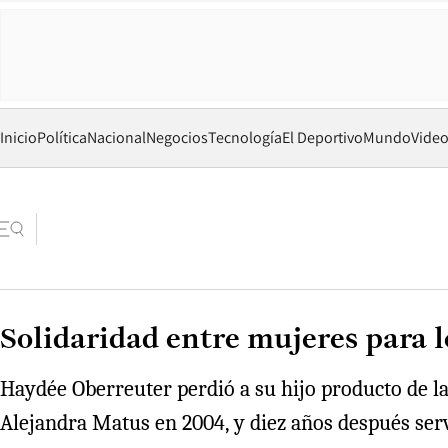
Inicio
Política
Nacional
Negocios
Tecnología
El Deportivo
Mundo
Vide
Solidaridad entre mujeres para l
Haydée Oberreuter perdió a su hijo producto de la
Alejandra Matus en 2004, y diez años después se