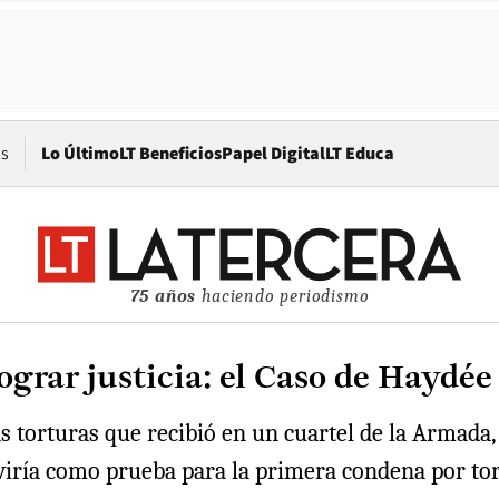
Opens in new window
os
Lo Último
LT Beneficios
Papel Digital
LT Educa
75 años
haciendo periodismo
ograr justicia: el Caso de Haydé
s torturas que recibió en un cuartel de la Armada,
rviría como prueba para la primera condena por t