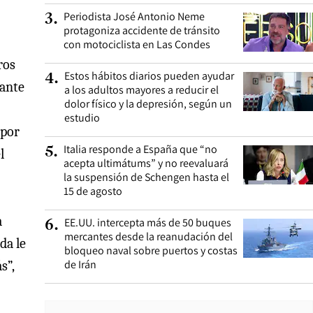
Periodista José Antonio Neme
3
.
protagoniza accidente de tránsito
con motociclista en Las Condes
ros
Estos hábitos diarios pueden ayudar
4
.
rante
a los adultos mayores a reducir el
dolor físico y la depresión, según un
estudio
 por
Italia responde a España que “no
5
.
l
acepta ultimátums” y no reevaluará
la suspensión de Schengen hasta el
15 de agosto
a
EE.UU. intercepta más de 50 buques
6
.
mercantes desde la reanudación del
da le
bloqueo naval sobre puertos y costas
de Irán
s”,