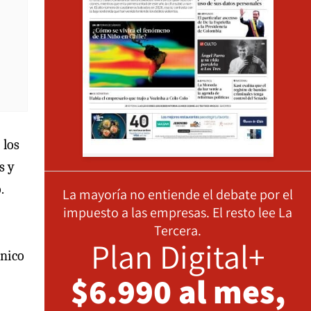
 los
s y
.
La mayoría no entiende el debate por el
impuesto a las empresas. El resto lee La
Tercera.
Plan Digital+
único
$6.990 al mes,