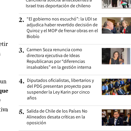
Israel tras deportación de chileno
“El gobierno nos escuchó”: la UDI se
2
.
adjudica haber revertido decisión de
Quiroz y el MOP de frenar obras en el
Biobío
etir
Carmen Soza renuncia como
3
.
n
directora ejecutiva de Ideas
Republicanas por “diferencias
insalvables” en la gestión interna
Diputados oficialistas, libertarios y
 un
4
.
del PDG presentan proyecto para
que
suspender la Ley Karin por cinco
años
e
tiva
Salida de Chile de los Países No
5
.
Alineados desata críticas en la
oposición