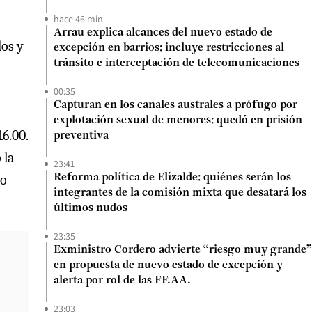
hace 46 min
Arrau explica alcances del nuevo estado de
os y
excepción en barrios: incluye restricciones al
tránsito e interceptación de telecomunicaciones
00:35
Capturan en los canales australes a prófugo por
explotación sexual de menores: quedó en prisión
6.00.
preventiva
 la
23:41
do
Reforma política de Elizalde: quiénes serán los
integrantes de la comisión mixta que desatará los
últimos nudos
23:35
Exministro Cordero advierte “riesgo muy grande”
en propuesta de nuevo estado de excepción y
alerta por rol de las FF.AA.
23:03