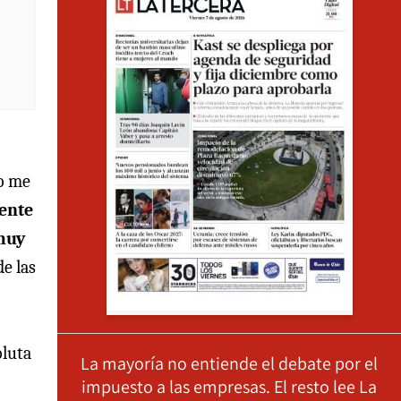
no me
ente
 muy
de las
oluta
La mayoría no entiende el debate por el
impuesto a las empresas. El resto lee La