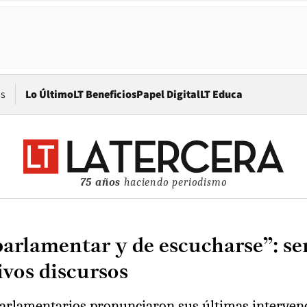
Opens in new window
os
Lo Último
LT Beneficios
Papel Digital
LT Educa
75 años
haciendo periodismo
parlamentar y de escucharse”: se
vos discursos
 parlamentarios pronunciaron sus últimas interven