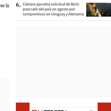
Cámara aprueba solicitud de Boric
6
.
se la
para salir del país en agosto por
compromisos en Uruguay y Alemania
Opens i