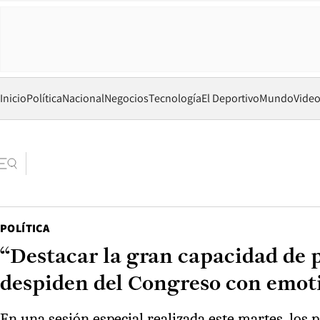
Inicio
Política
Nacional
Negocios
Tecnología
El Deportivo
Mundo
Vide
POLÍTICA
“Destacar la gran capacidad de 
despiden del Congreso con emoti
En una sesión especial realizada este martes, los