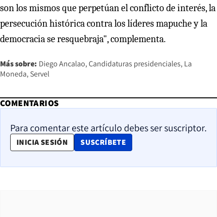
son los mismos que perpetúan el conflicto de interés, la
persecución histórica contra los líderes mapuche y la
democracia se resquebraja", complementa.
Más sobre:
Diego Ancalao
Candidaturas presidenciales
La
Moneda
Servel
COMENTARIOS
Para comentar este artículo debes ser suscriptor.
OPENS IN NEW WINDOW
INICIA SESIÓN
SUSCRÍBETE