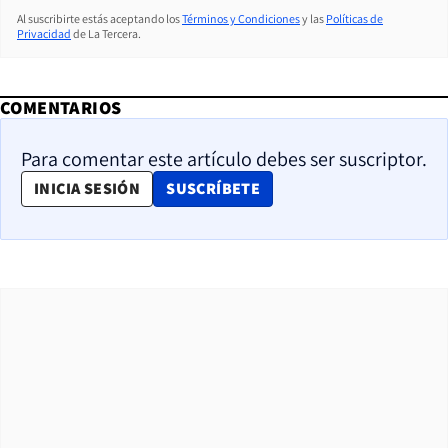
Al suscribirte estás aceptando los
Términos y Condiciones
y las
Políticas de
Privacidad
de La Tercera.
COMENTARIOS
Para comentar este artículo debes ser suscriptor.
OPENS IN NEW WINDOW
INICIA SESIÓN
SUSCRÍBETE