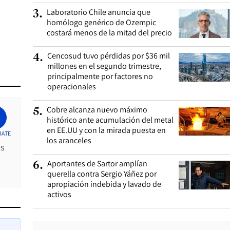
Laboratorio Chile anuncia que
3
.
homólogo genérico de Ozempic
costará menos de la mitad del precio
Cencosud tuvo pérdidas por $36 mil
4
.
millones en el segundo trimestre,
principalmente por factores no
operacionales
Cobre alcanza nuevo máximo
5
.
histórico ante acumulación del metal
en EE.UU y con la mirada puesta en
RATE
los aranceles
es
Aportantes de Sartor amplían
6
.
querella contra Sergio Yáñez por
apropiación indebida y lavado de
activos