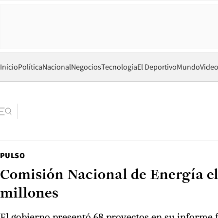
Inicio
Política
Nacional
Negocios
Tecnología
El Deportivo
Mundo
Vide
PULSO
Comisión Nacional de Energía ele
millones
El gobierno presentó 68 proyectos en su informe fi