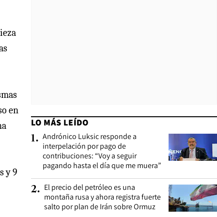
pieza
as
ismas
so en
LO MÁS LEÍDO
ha
Andrónico Luksic responde a
1
.
interpelación por pago de
contribuciones: “Voy a seguir
pagando hasta el día que me muera”
s y 9
El precio del petróleo es una
2
.
montaña rusa y ahora registra fuerte
salto por plan de Irán sobre Ormuz