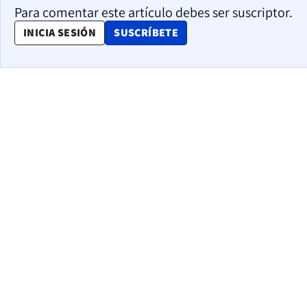
Para comentar este artículo debes ser suscriptor.
OPENS IN NEW WINDOW
INICIA SESIÓN
SUSCRÍBETE