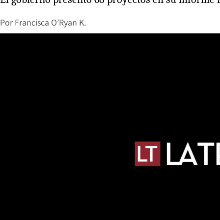
Por
Francisca O’Ryan K.