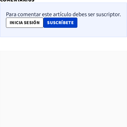
Para comentar este artículo debes ser suscriptor.
OPENS IN NEW WINDOW
INICIA SESIÓN
SUSCRÍBETE